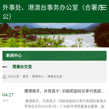
学校首页
外事处、港澳台事务办公室（合署办
公）
新闻中心
港澳台交流
当前位置：
首页
->
新闻中心
->
港澳台交流
穗港携手，共育英才 | 刘婉莉副校长率代表团赴香港大学深化合作
04/27
2026
穗港携手，共育英才 | 刘婉莉副校长率代表团赴香港大
学深化合作2026年1月，广州新华学院董事会董事、副