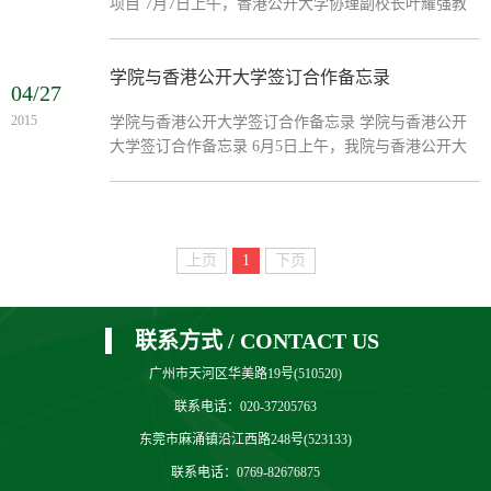
项目 7月7日上午，香港公开大学协理副校长叶耀强教
授、李兆基管理学院副院长高志强教授、中国事务统筹
主任石雪梅女士一行3人来访中山大学新华学院，双方
代表围绕联...
学院与香港公开大学签订合作备忘录
04/27
2015
学院与香港公开大学签订合作备忘录 学院与香港公开
大学签订合作备忘录 6月5日上午，我院与香港公开大
学签订合作备忘录。
上页
1
下页
联系方式 / CONTACT US
广州市天河区华美路19号(510520)
联系电话：020-37205763
东莞市麻涌镇沿江西路248号(523133)
联系电话：0769-82676875