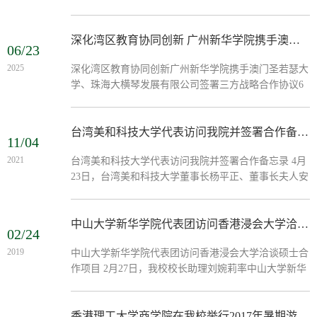
校长刘婉莉（霖霖）率领外事处成员，赴香港大学开展
合作洽谈，共商穗港高等教育合作新篇章。此次会议由
香港大学社会科学院副院长、中国发展国际研究中心主
深化湾区教育协同创新 广州新华学院携手澳门圣若瑟大学、珠海大横琴发展有限公司签署三方战略合作协议
06/23
任、英国社会科学院院士林初昇教授主持，双方围绕学
2025
深化湾区教育协同创新广州新华学院携手澳门圣若瑟大
科共建、人才培养、学术交流等方向展开深入交流，达
学、珠海大横琴发展有限公司签署三方战略合作协议6
成多项重要合作共识，进入签署MOU阶段。高层引
月20日，广州新华学院、澳门圣若瑟大学与珠海大横琴
领，开启合作新程...
发展有限公司三方合作备忘录（MOU）签约仪式在广
州新华学院东莞校区隆重举行。此次合作旨在响应粤港
台湾美和科技大学代表访问我院并签署合作备忘录
11/04
澳大湾区国家战略部署，探索教育链、人才链与产业链
2021
台湾美和科技大学代表访问我院并签署合作备忘录 4月
深度融合的创新路径，为培养具有家国情怀与国际视野
23日，台湾美和科技大学董事长杨平正、董事长夫人安
的高素质应用型人才搭建跨区域合作平台。广州新华学
瑶华、行政副校长翁顺祥、护理系副教授苏惠珍、董事
院领导与澳门圣若...
长秘书兼助理教授陈春香、资讯网路中心数位学习处组
长华国栋...
中山大学新华学院代表团访问香港浸会大学洽谈硕士合作项目
02/24
2019
中山大学新华学院代表团访问香港浸会大学洽谈硕士合
作项目 2月27日，我校校长助理刘婉莉率中山大学新华
学院外事处及国际学院工作人员（以下简称我校代表
团）应邀赴香港浸会大学社会科学院洽谈教育交流与硕
士合作项目...
香港理工大学商学院在我校举行2017年暑期游学宣讲会 林德明博士：香港的高等教育及“双创”在中国的发展