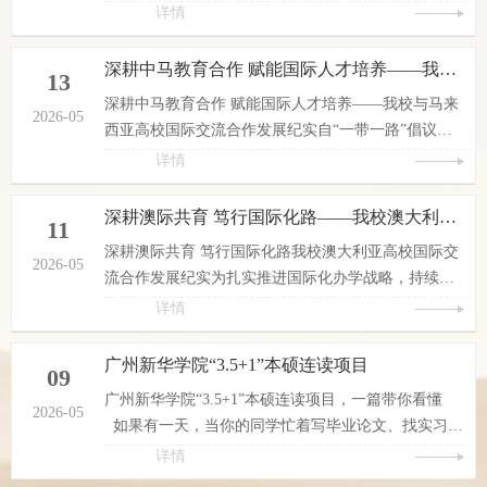
际化发展战略，深化中韩传统医药文明互鉴与高等教
详情
资互访、艺术研学等合作项目，...
育深度合作，推动中医药、韩医学创新融合、健康产
业产学研用一体化及国际化高端人才培养，广州新华
深耕中马教育合作 赋能国际人才培养——我校与马来西亚高校国际交流合作发展纪实
13
学院与韩国大邱韩医大学依托学科优势、区域资源与
深耕中马教育合作 赋能国际人才培养——我校与马来
产业基础，开展全方位、多层次、宽领域战略合作。
2026-05
西亚高校国际交流合作发展纪实自“一带一路”倡议提
自2024年结缘以来，两校合作稳步推进、层层深化、
出以来，广州新华学院积极响应国家教育对外开放号
详情
硕果频出，走出一条特色鲜明、...
召，主动融入粤港澳大湾区教育国际化发展浪潮。学
校聚焦马来西亚优质教育资源，持续深化跨国校际联
深耕澳际共育 笃行国际化路——我校澳大利亚高校国际交流合作发展纪实
11
动，与马来西亚多所知名高校搭建起多层次、宽领
深耕澳际共育 笃行国际化路我校澳大利亚高校国际交
域、常态化的国际交流合作平台。多年来，双方以教
2026-05
流合作发展纪实为扎实推进国际化办学战略，持续拓
育为纽带，先后开展来访洽谈、备忘录签署、师生跨
宽海外合作版图，广州新华学院长期深耕澳大利亚高
详情
境研学、文化交流、专业共建等...
等教育合作领域。自2014年开启中澳校际友好往来以
来，学校始终坚持“请进来、走出去”双向交流模式，
广州新华学院“3.5+1”本硕连读项目
09
先后与维多利亚大学、麦考瑞大学、昆士兰大学、悉
广州新华学院“3.5+1”本硕连读项目，一篇带你看懂
尼大学等多所澳大利亚知名高校建立常态化合作关
2026-05
如果有一天，当你的同学忙着写毕业论文、找实习、
系。十余年间，我校中澳合作由初步友好接洽，逐步
准备考研，而你却已经坐在英国大学的研究生课堂里
详情
升级为专项签约共建、学术论坛...
听教授讨论全球商业案例、城市设计或教育创新……