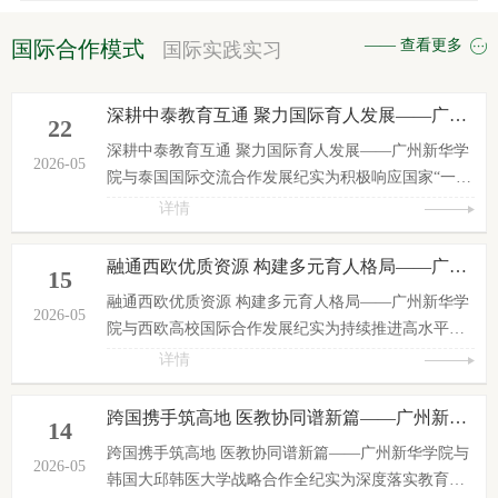
国际合作模式
—— 查看更多
国际实践实习
深耕中泰教育互通 聚力国际育人发展——广州新华学院与泰国国际交流合作发展纪实
22
深耕中泰教育互通 聚力国际育人发展——广州新华学
2026-05
院与泰国国际交流合作发展纪实为积极响应国家“一带
一路”教育行动部署，持续推进国际化办学建设，拓宽
详情
人才培养路径，近年来，广州新华学院稳步深化与泰
国优质高校的校际合作。学校坚持以协议共建为基
融通西欧优质资源 构建多元育人格局——广州新华学院与西欧高校国际合作发展纪实
15
础、双向互访为抓手、学术交流为纽带、海外实践为
​融通西欧优质资源 构建多元育人格局——广州新华学
载体，先后与曼谷北部大学、曼谷吞武里大学、乌隆
2026-05
院与西欧高校国际合作发展纪实为持续推进高水平国
他尼皇家大学、巴吞他尼大学建立长期友好合作关
际化办学建设，拓宽全球教育合作版图，广州新华学
详情
系，构建规范化、多层次、常态...
院深耕西欧优质教育市场，重点布局英国、德国、法
国三大西欧教育强国。学校坚持以协议共建为基础、
跨国携手筑高地 医教协同谱新篇——广州新华学院与韩国大邱韩医大学战略合作全纪实
14
双向互访为抓手、学术交流为纽带、专项培养为载
跨国携手筑高地 医教协同谱新篇——广州新华学院与
体，精准对接西欧综合性高校、艺术名校、理工类研
2026-05
韩国大邱韩医大学战略合作全纪实为深度落实教育国
究型大学，不断完善本硕连读、双学位联合培养、师